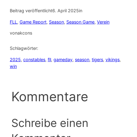
Beitrag veröffentlicht
6. April 2025
in
FLL
, 
Game Report
, 
Season
, 
Season Game
, 
Verein
von
akcons
Schlagwörter:
2025
, 
constables
, 
fll
, 
gameday
, 
season
, 
tigers
, 
vikings
, 
win
Kommentare
Schreibe einen